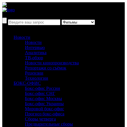
Новости
Новости
Интервью
Аналитика
ТВ-обзор
Новости кинопроизводства
Репортажи со съёмок
Рецензии
Технологии
БОКС-ОФИС
Бокс-офис России
Бокс-офис СНГ
Бокс-офис Москвы
Бокс-офис Украины
Мировой бокс-офис
Прогноз бокс-офиса
Сборы четверга
Предварительные сборы