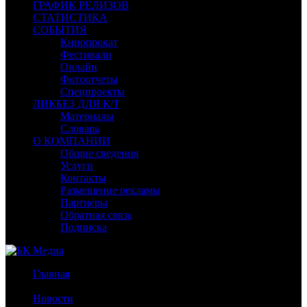
ГРАФИК РЕЛИЗОВ
СТАТИСТИКА
СОБЫТИЯ
Кинопрокат
Фестивали
Онлайн
Фотоотчеты
Спецпроекты
ЛИКБЕЗ ДЛЯ К/Т
Материалы
Словарь
О КОМПАНИИ
Общие сведения
Услуги
Контакты
Размещение рекламы
Партнеры
Обратная связь
Подписка
Главная
/
Новости