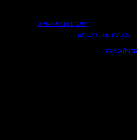
риросты на выходных. По итогам уикенда фильм освоил на
к концу уикенда увеличил кассу первого дня в 10 раз, что уже
 воскресенье, что для игровой картины также необычно и явно
на одном уровне с
28 ПАНФИЛОВЦАМИ
(154 млн).
с таким же результатом стартовали
НЕСНОСНЫЕ БОССЫ
(47
вала с результатом в 6–6,5 млн рублей. Хоррор
БАЙБАЙМЭН