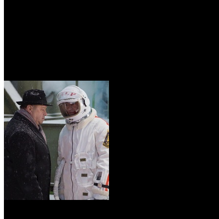
/
Предварительная касса уикенда: лента «Время первых» у
Предварительная касса уикен
Автор: Андрей Белый
10 апреля 2017
Но все равно выступила ниже ожиданий