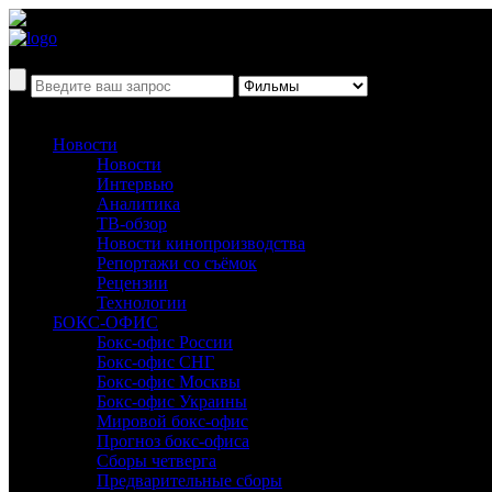
Новости
Новости
Интервью
Аналитика
ТВ-обзор
Новости кинопроизводства
Репортажи со съёмок
Рецензии
Технологии
БОКС-ОФИС
Бокс-офис России
Бокс-офис СНГ
Бокс-офис Москвы
Бокс-офис Украины
Мировой бокс-офис
Прогноз бокс-офиса
Сборы четверга
Предварительные сборы