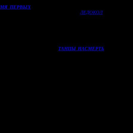
ЕМЯ ПЕРВЫХ
(BZL/FOX) показала феноменально высокие п
 больше сборов четверга. Для примера,
ЛЕДОКОЛ
в свое время 
ЕНИ ПЕРВЫХ
был солидный (более 10%) прирост бокс-офиса в
 выступила на 17–18% лучше того же
ЛЕДОКОЛА
(124,6 млн) и 
воила в свой первый уикенд около 42–43 млн рублей. Примерно 
тарте. Российская картина
ТАНЦЫ НАСМЕРТЬ
(NKI) старто
UX) ограничилась 8–8,5 млн рублей.