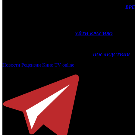
После неудачного старта в четверг российская картина
ВР
территории России около 145–150 млн рублей, что в 11,5 раз
считалось необычно высоким показателем. Более того, у
ВРЕМ
сигнализирует о хорошем «сарафане». Так или иначе, новинка
Другая новинка уикенда, комедия
УЙТИ КРАСИВО
(САО), ос
млн рублей с учетом СНГ).
Остальные новинки освоили даже меньше 10 млн рублей на с
(VLG) заработал 7,5–8 млн рублей, а драма
ПОСЛЕДСТВИЯ
(L
Новости
Рецензии
Кино
TV
online