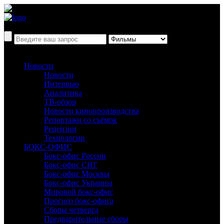
Новости
Новости
Интервью
Аналитика
ТВ-обзор
Новости кинопроизводства
Репортажи со съёмок
Рецензии
Технологии
БОКС-ОФИС
Бокс-офис России
Бокс-офис СНГ
Бокс-офис Москвы
Бокс-офис Украины
Мировой бокс-офис
Прогноз бокс-офиса
Сборы четверга
Предварительные сборы