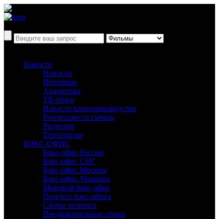
Новости
Новости
Интервью
Аналитика
ТВ-обзор
Новости кинопроизводства
Репортажи со съёмок
Рецензии
Технологии
БОКС-ОФИС
Бокс-офис России
Бокс-офис СНГ
Бокс-офис Москвы
Бокс-офис Украины
Мировой бокс-офис
Прогноз бокс-офиса
Сборы четверга
Предварительные сборы