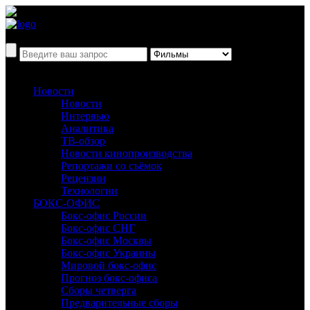
Новости
Новости
Интервью
Аналитика
ТВ-обзор
Новости кинопроизводства
Репортажи со съёмок
Рецензии
Технологии
БОКС-ОФИС
Бокс-офис России
Бокс-офис СНГ
Бокс-офис Москвы
Бокс-офис Украины
Мировой бокс-офис
Прогноз бокс-офиса
Сборы четверга
Предварительные сборы