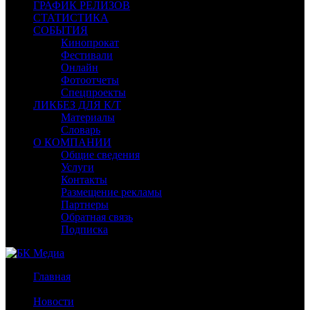
ГРАФИК РЕЛИЗОВ
СТАТИСТИКА
СОБЫТИЯ
Кинопрокат
Фестивали
Онлайн
Фотоотчеты
Спецпроекты
ЛИКБЕЗ ДЛЯ К/Т
Материалы
Словарь
О КОМПАНИИ
Общие сведения
Услуги
Контакты
Размещение рекламы
Партнеры
Обратная связь
Подписка
Главная
/
Новости