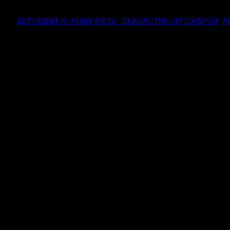
ске фильмов киностудии в кинотеатрах этой сети. Договор р
ленты
БЕГУЩИЙ В ЛАБИРИНТЕ: ЛЕКАРСТВО ОТ СМЕРТИ
,
Х
ции.
приятно расширить наш сделку с друзьями и партнерами из Tw
вые работы фанатам формата IMAX во всем мире». Глава корпора
киностудии.