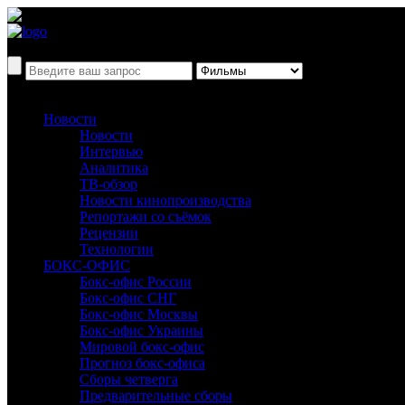
Новости
Новости
Интервью
Аналитика
ТВ-обзор
Новости кинопроизводства
Репортажи со съёмок
Рецензии
Технологии
БОКС-ОФИС
Бокс-офис России
Бокс-офис СНГ
Бокс-офис Москвы
Бокс-офис Украины
Мировой бокс-офис
Прогноз бокс-офиса
Сборы четверга
Предварительные сборы