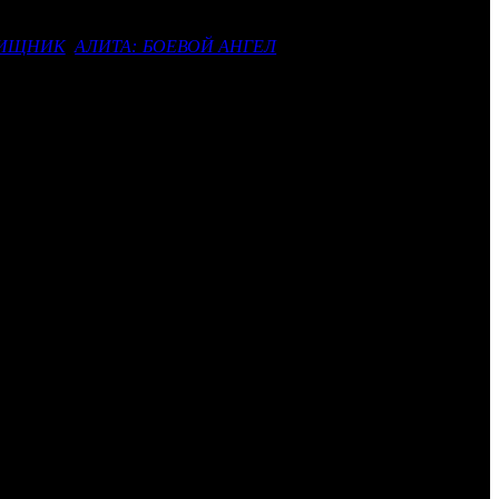
асширен четырьмя новыми релизами Fox, запланированными к
ИЩНИК
,
АЛИТА: БОЕВОЙ АНГЕЛ
и новый, пока официально
entieth Century Fox, – прокомментировал новость глава IMAX
ции также отметил, что его компания будет и дальше расширять