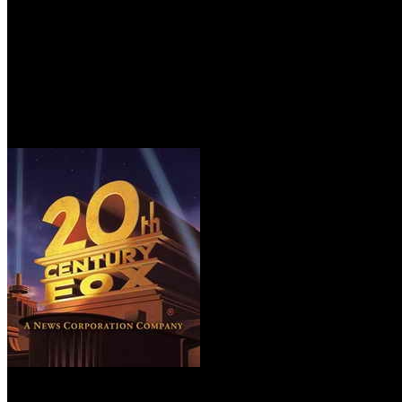
/
20th Century Fox выпустит в IMAX еще четыре свои карт
20th Century Fox выпустит в
Автор: Артур Чачелов
28 сентября 2016
Компании расширили уже существующее соглашение