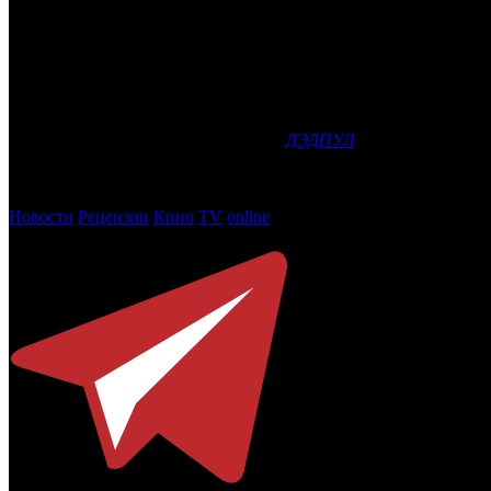
IMAX и 20th Century Fox переподписали соглашение о выпу
прокату в ближайшие три года. Соглашение включает в себя 
не названный фильм с героями вселенной Marvel.
Все фильмы будут переведены в формат IMAX путем конверта
«После глобального успеха фильма
ДЭДПУЛ
нам чрезвычайно 
Entertainment Грег Фостер. – Мы с радостью представим их но
сотрудничество с Fox, добавляя к соглашению новые картины 
Новости
Рецензии
Кино
TV
online