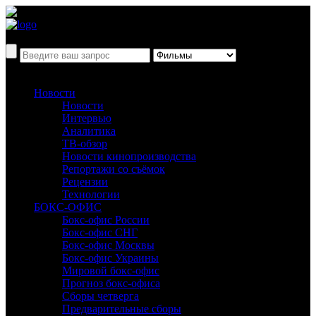
Новости
Новости
Интервью
Аналитика
ТВ-обзор
Новости кинопроизводства
Репортажи со съёмок
Рецензии
Технологии
БОКС-ОФИС
Бокс-офис России
Бокс-офис СНГ
Бокс-офис Москвы
Бокс-офис Украины
Мировой бокс-офис
Прогноз бокс-офиса
Сборы четверга
Предварительные сборы