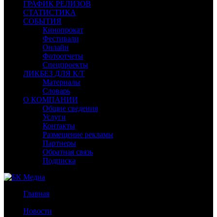
ГРАФИК РЕЛИЗОВ
СТАТИСТИКА
СОБЫТИЯ
Кинопрокат
Фестивали
Онлайн
Фотоотчеты
Спецпроекты
ЛИКБЕЗ ДЛЯ К/Т
Материалы
Словарь
О КОМПАНИИ
Общие сведения
Услуги
Контакты
Размещение рекламы
Партнеры
Обратная связь
Подписка
Главная
/
Новости