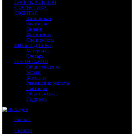
ГРАФИК РЕЛИЗОВ
СТАТИСТИКА
СОБЫТИЯ
Кинопрокат
Фестивали
Онлайн
Фотоотчеты
Спецпроекты
ЛИКБЕЗ ДЛЯ К/Т
Материалы
Словарь
О КОМПАНИИ
Общие сведения
Услуги
Контакты
Размещение рекламы
Партнеры
Обратная связь
Подписка
Главная
/
Новости