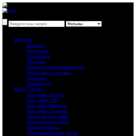
Новости
Новости
Интервью
Аналитика
ТВ-обзор
Новости кинопроизводства
Репортажи со съёмок
Рецензии
Технологии
БОКС-ОФИС
Бокс-офис России
Бокс-офис СНГ
Бокс-офис Москвы
Бокс-офис Украины
Мировой бокс-офис
Прогноз бокс-офиса
Сборы четверга
Предварительные сборы