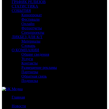
ГРАФИК РЕЛИЗОВ
СТАТИСТИКА
СОБЫТИЯ
Кинопрокат
Фестивали
Онлайн
Фотоотчеты
Спецпроекты
ЛИКБЕЗ ДЛЯ К/Т
Материалы
Словарь
О КОМПАНИИ
Общие сведения
Услуги
Контакты
Размещение рекламы
Партнеры
Обратная связь
Подписка
Главная
/
Новости