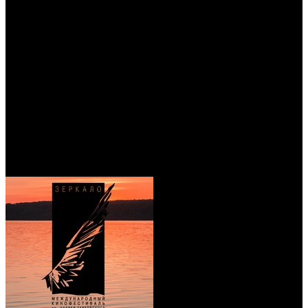
/
Названы обладатели спецпризов кинофестиваля
«Зеркало»
Названы обладатели
спецпризов кинофестиваля
«Зеркало»
Автор: Артур Чачелов
5 апреля 2017