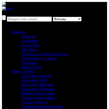
Новости
Новости
Интервью
Аналитика
ТВ-обзор
Новости кинопроизводства
Репортажи со съёмок
Рецензии
Технологии
БОКС-ОФИС
Бокс-офис России
Бокс-офис СНГ
Бокс-офис Москвы
Бокс-офис Украины
Мировой бокс-офис
Прогноз бокс-офиса
Сборы четверга
Предварительные сборы