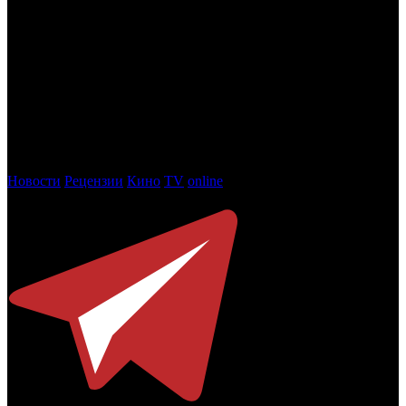
вклад в киноискусство» – будет вручен композитору Эдуарду
Артемьеву. Он работал с Тарковским над фильмами
СОЛЯРИС
,
ЗЕРКАЛО
и
СТАЛКЕР
. По словам самого
Артемьева, в музыке он «старался передать то звенящее,
вибрирующее напряженное чувство, которым наполнены
фильмы Тарковского».
Фестиваль «Зеркало» будет проходить в Иванове и
Ивановской области в период с 13 по 18 июня. Награждение
лауреатов состоится 13 июня.
Новости
Рецензии
Кино
TV
online