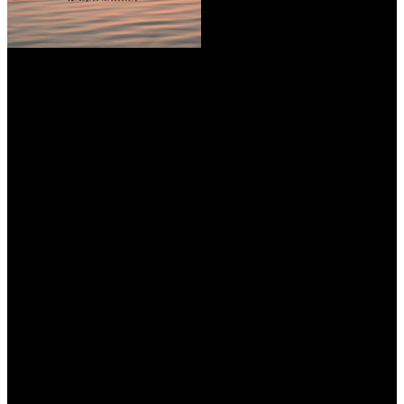
Киносмотр пройдет в Ивановской области в середине июня
Кинофестиваль имени Андрея Тарковского «Зеркало»
объявил имена обладателей специальных призов киносмотра.
Стало известно, что награду за поддержку авторского кино и
фестивального движения в России вручат вдове первого
президента РФ Наине Ельциной. «Наина Иосифовна активно
занимается культурной, благотворительной, гуманитарной
деятельностью вместе с командой Президентского центра Б.Н.
Ельцина», – отмечается в сообщении пресс-службы
фестиваля.
«Я не ожидала, что смогу почувствовать себя членом этой
молодой команды очень умных людей, которые создавали
центр и сейчас делают все, чтобы Президентский центр
превратить в точку города Екатеринбурга, которая
притягивала бы людей всех возрастов, разного образования и
совершенно разных взглядов», – приводят организаторы слова
Наины Ельциной.
Еще один специальный приз фестиваля – «За выдающийся