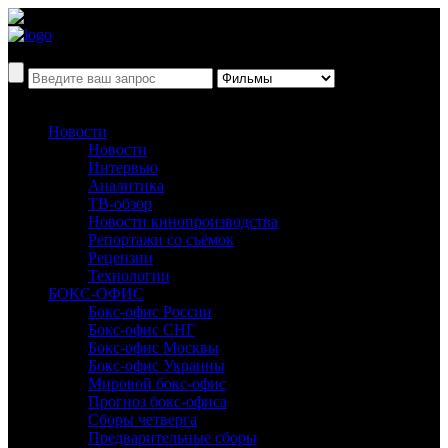
Новости
Новости
Интервью
Аналитика
ТВ-обзор
Новости кинопроизводства
Репортажи со съёмок
Рецензии
Технологии
БОКС-ОФИС
Бокс-офис России
Бокс-офис СНГ
Бокс-офис Москвы
Бокс-офис Украины
Мировой бокс-офис
Прогноз бокс-офиса
Сборы четверга
Предварительные сборы