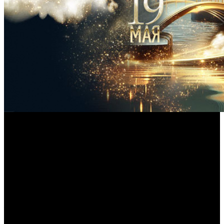
Церемония состоится в Москве 19 мая
Ассоциация продюсеров кино и телевидения
(АПКиТ) представила ведущих грядущей церемонии
вручения премии.
Первую часть мероприятия проведут Валерия Астапова
(«Девушки с Макаровым», «Москва слезам не верит. Все
только начинается») и Карен Арутюнов (
ЖДУН
,
ПРОСТОКВАШИНО
), а вторую – Ангелина Пахомова («На
льду», «Золотое дно») и Кузьма Сапрыкин («1703»,
ОЛЕНЬ
).