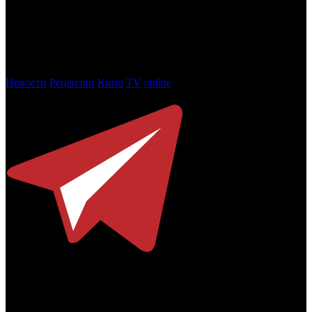
В этом году в шорт-лист премии вошли 41 проект и 68
специалистов в индивидуальных категориях.
Торжественная церемония вручения премии АПКиТ
состоится 19 мая.
Новости
Рецензии
Кино
TV
online