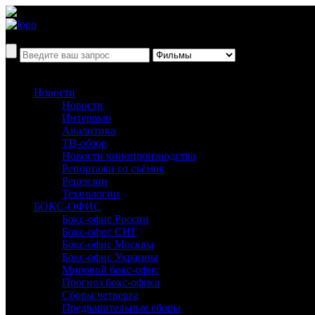
Новости
Новости
Интервью
Аналитика
ТВ-обзор
Новости кинопроизводства
Репортажи со съёмок
Рецензии
Технологии
БОКС-ОФИС
Бокс-офис России
Бокс-офис СНГ
Бокс-офис Москвы
Бокс-офис Украины
Мировой бокс-офис
Прогноз бокс-офиса
Сборы четверга
Предварительные сборы