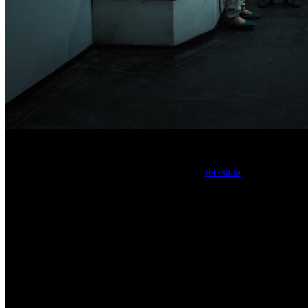
Лидером по количеству упоминаний стал «Переходный возр
Британская академия кино и телевидения
назвала
номинантов на
Лидером по количеству номинаций (11) стал мини-сериал Netfl
Церемония вручения премии пройдет 10 мая.
Список некоторых номинантов
Лучший драматический сериал
• «Тысяча ударов»
• «Голубые огни»
• «Кодекс молчания»