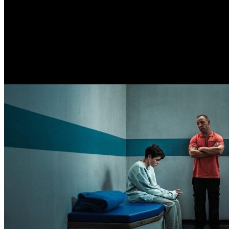
/
Стали известны номинанты на премию BAFTA Television 
Стали известны номинанты на 
Автор: Илья Кувшинов
25 марта 2026