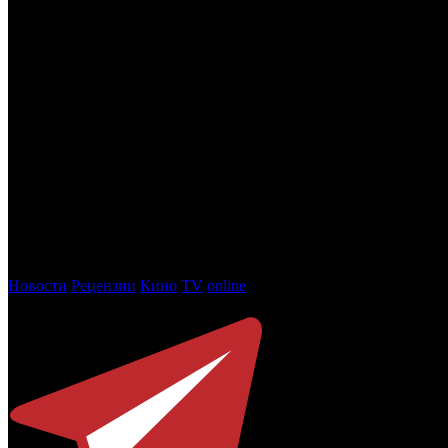
• Наргес Рашиди («Заключенная 951»)
• Шеридан Смит («Я бросила вызов закону»)
• Шан Брук («Голубые огни»)
Лучший международный сериал
• «Медведь»
• «Дипломатка»
• «Одна из многих»
• «Разделение»
• «Киностудия»
• «Белый лотос»
Фото: кадр из сериала «Переходный возраст»
Новости
Рецензии
Кино
TV
online