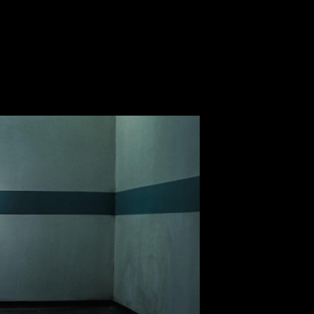
Awards за 2025 год
премию BAFTA Television Awar