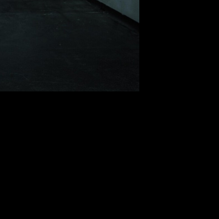
аст»
 премию BAFTA Television Awards за 2025 год.
ix «Переходный возраст».