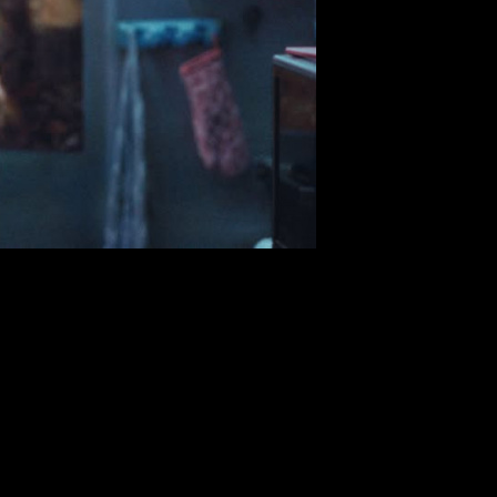
лийском языке
ьмом-открытия секции «Двухнедельник режиссеров» 79-го Канн
грантов в Нью-Джерси. Главный герой – подросток, подрабатыв
, как его отец совершает один рискованный выбор, герою приход
Гарри Меллинг. Для Балагова это будет первая полнометражная р