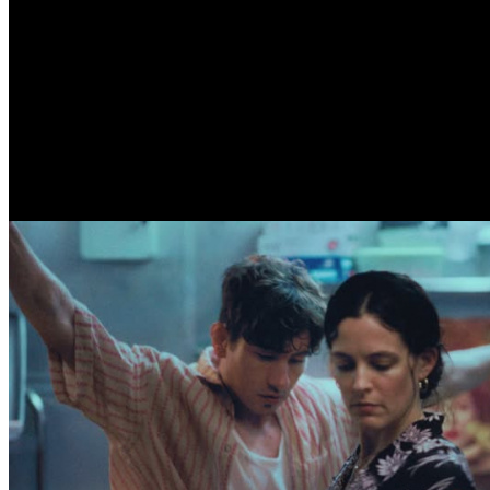
/
Новый фильм Кантемира Балагова откроет «Двухнедельн
Новый фильм Кантемира Бала
кинофестиваля
Автор: Илья Кувшинов
14 апреля 2026