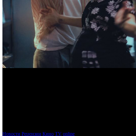
Это будет первая полнометражная работа режиссера на анг
Драма
ВАРЕНЬЕ ИЗ БАБОЧЕК
Кантемира Балагова станет фил
Действие картины разворачивается в общине черкесских имми
он совсем о другом – о занятии рестлингом. Однако после того
Главные роли в проекте исполнили Барри Кеоган, Райли Кио и 
Фото: кадр из фильма ВАРЕНЬЕ ИЗ БАБОЧЕК
Новости
Рецензии
Кино
TV
online