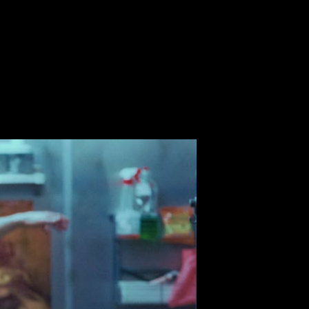
ик режиссеров» Каннского кинофестиваля
гова откроет «Двухнедельник 