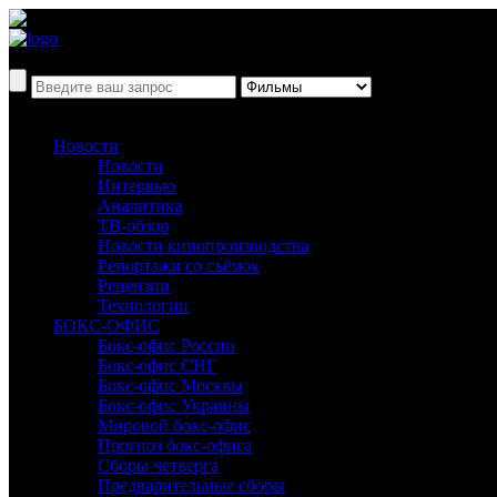
Новости
Новости
Интервью
Аналитика
ТВ-обзор
Новости кинопроизводства
Репортажи со съёмок
Рецензии
Технологии
БОКС-ОФИС
Бокс-офис России
Бокс-офис СНГ
Бокс-офис Москвы
Бокс-офис Украины
Мировой бокс-офис
Прогноз бокс-офиса
Сборы четверга
Предварительные сборы