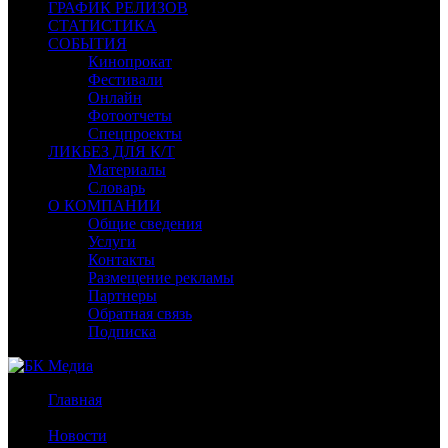
ГРАФИК РЕЛИЗОВ
СТАТИСТИКА
СОБЫТИЯ
Кинопрокат
Фестивали
Онлайн
Фотоотчеты
Спецпроекты
ЛИКБЕЗ ДЛЯ К/Т
Материалы
Словарь
О КОМПАНИИ
Общие сведения
Услуги
Контакты
Размещение рекламы
Партнеры
Обратная связь
Подписка
Главная
/
Новости