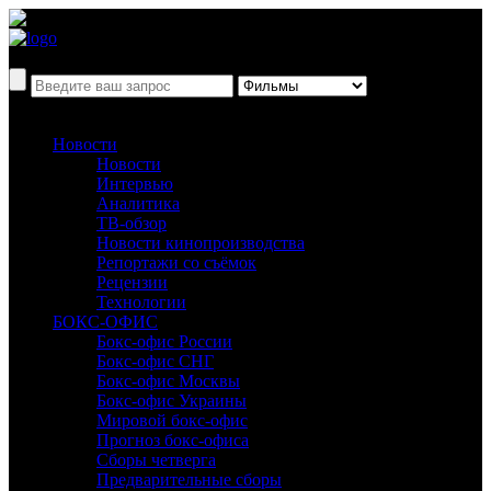
Новости
Новости
Интервью
Аналитика
ТВ-обзор
Новости кинопроизводства
Репортажи со съёмок
Рецензии
Технологии
БОКС-ОФИС
Бокс-офис России
Бокс-офис СНГ
Бокс-офис Москвы
Бокс-офис Украины
Мировой бокс-офис
Прогноз бокс-офиса
Сборы четверга
Предварительные сборы