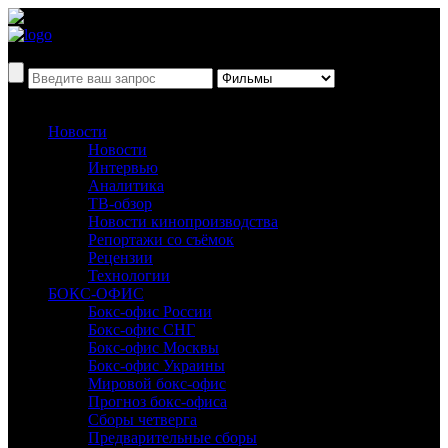
Новости
Новости
Интервью
Аналитика
ТВ-обзор
Новости кинопроизводства
Репортажи со съёмок
Рецензии
Технологии
БОКС-ОФИС
Бокс-офис России
Бокс-офис СНГ
Бокс-офис Москвы
Бокс-офис Украины
Мировой бокс-офис
Прогноз бокс-офиса
Сборы четверга
Предварительные сборы