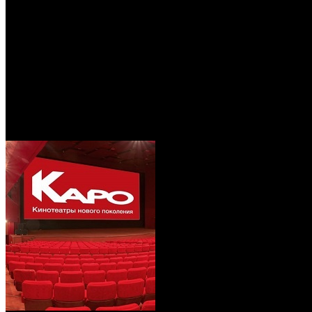
/
«КАРО» совместно с ADG Group преврятят ряд советски
«КАРО» совместно с ADG Grou
мультиплексы
Автор: Никита Никитин
17 сентября 2020