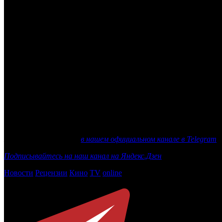
досуга. Благодаря нашему партнёрству с ADG Group местные 
«Возрождение зданий исторических кинотеатров в современной
ADG Group. – Правительство Москвы одобрило реализацию про
из главных приоритетов является предоставление качественных 
что сотрудничество с ведущим российским кинооператором ми
выстраиванию бизнес-процессов, приняв во внимание особенн
«Эта концепция полностью отличается от того, что мы делали
обеспечивать зрителям мировой опыт похода в кино, включая 
кинотеатры были частью их еженедельного досуга. Репертуар в
наших флагманских киноцентрах».
Во всех кинотеатрах будут доступны скидки для студентов и 
площадках будет действовать программа лояльности «КАРОНА
Еще больше новостей
в нашем официальном канале в Telegram
Подписывайтесь на наш канал на Яндекс.Дзен
Новости
Рецензии
Кино
TV
online