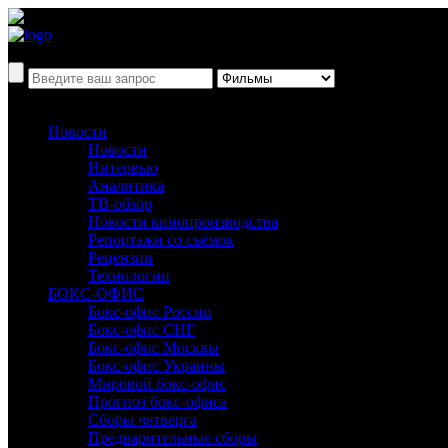
Новости
Новости
Интервью
Аналитика
ТВ-обзор
Новости кинопроизводства
Репортажи со съёмок
Рецензии
Технологии
БОКС-ОФИС
Бокс-офис России
Бокс-офис СНГ
Бокс-офис Москвы
Бокс-офис Украины
Мировой бокс-офис
Прогноз бокс-офиса
Сборы четверга
Предварительные сборы