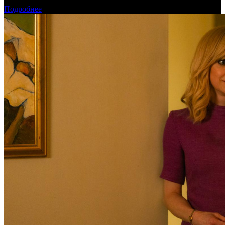
Подробнее