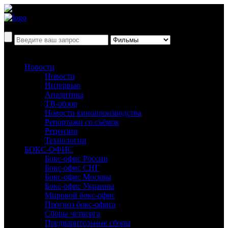
Новости
Новости
Интервью
Аналитика
ТВ-обзор
Новости кинопроизводства
Репортажи со съёмок
Рецензии
Технологии
БОКС-ОФИС
Бокс-офис России
Бокс-офис СНГ
Бокс-офис Москвы
Бокс-офис Украины
Мировой бокс-офис
Прогноз бокс-офиса
Сборы четверга
Предварительные сборы