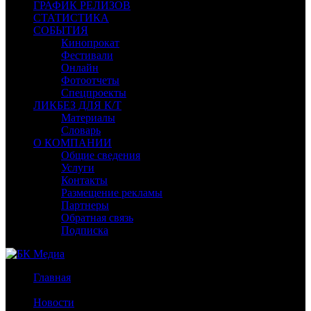
ГРАФИК РЕЛИЗОВ
СТАТИСТИКА
СОБЫТИЯ
Кинопрокат
Фестивали
Онлайн
Фотоотчеты
Спецпроекты
ЛИКБЕЗ ДЛЯ К/Т
Материалы
Словарь
О КОМПАНИИ
Общие сведения
Услуги
Контакты
Размещение рекламы
Партнеры
Обратная связь
Подписка
Главная
/
Новости