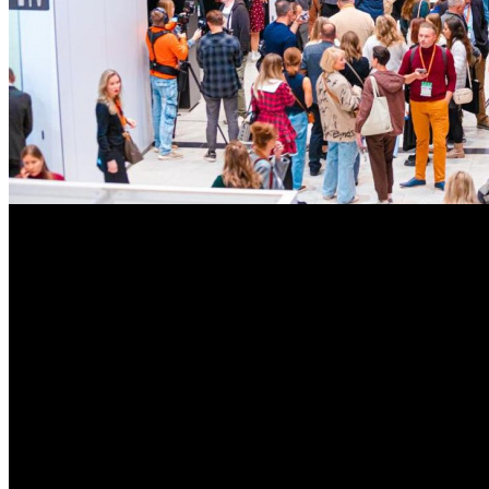
Свои презентации подтвердили десять кинопрокатных ком
Организаторы Санкт-Петербургского международного контен
обновленную программу грядущего мероприятия.
На данный момент свои презентации уже подтвердили следу
Кинопрокат», «Парадиз», Capella Film, «Про:взгляд» и «СБ Фил
Организаторы напоминают, что в связи с участившимися нар
Санкт-Петербург 8 сентября и планировать свое пребывание в г
В связи с одновременным проведением в Петербурге Междунар
бронировать гостиницы. В частности, отмечается, что в офици