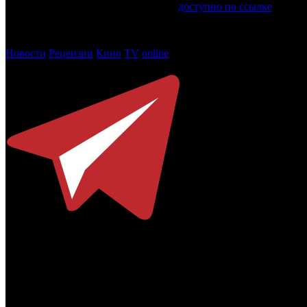
Обновленное расписание СПбМКФ
доступно
по ссылке
.
Фото: пресс-служба СПбМКФ
Новости
Рецензии
Кино
TV
online