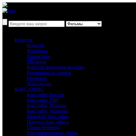
Новости
Новости
Интервью
Аналитика
ТВ-обзор
Новости кинопроизводства
Репортажи со съёмок
Рецензии
Технологии
БОКС-ОФИС
Бокс-офис России
Бокс-офис СНГ
Бокс-офис Москвы
Бокс-офис Украины
Мировой бокс-офис
Прогноз бокс-офиса
Сборы четверга
Предварительные сборы