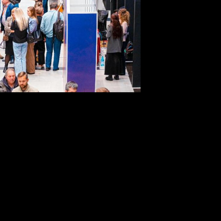
паний
т-форум (СПбМКФ), который пройдет в конгрессно-выставочно
ющие кинопрокатные компании: «Централ Партнершип», «Атмо
ьм».
ушениями графика работы аэропортов, задержками рейсов и п
ороде до 13 сентября.
одного форума объединенных культур рекомендуется незамедли
альных гостиницах форума Hilton и Hampton by Hilton остается 