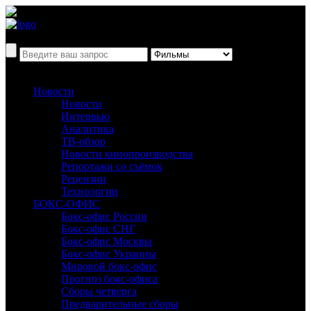
Новости
Новости
Интервью
Аналитика
ТВ-обзор
Новости кинопроизводства
Репортажи со съёмок
Рецензии
Технологии
БОКС-ОФИС
Бокс-офис России
Бокс-офис СНГ
Бокс-офис Москвы
Бокс-офис Украины
Мировой бокс-офис
Прогноз бокс-офиса
Сборы четверга
Предварительные сборы