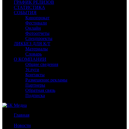
ГРАФИК РЕЛИЗОВ
СТАТИСТИКА
СОБЫТИЯ
Кинопрокат
Фестивали
Онлайн
Фотоотчеты
Спецпроекты
ЛИКБЕЗ ДЛЯ К/Т
Материалы
Словарь
О КОМПАНИИ
Общие сведения
Услуги
Контакты
Размещение рекламы
Партнеры
Обратная связь
Подписка
Главная
/
Новости