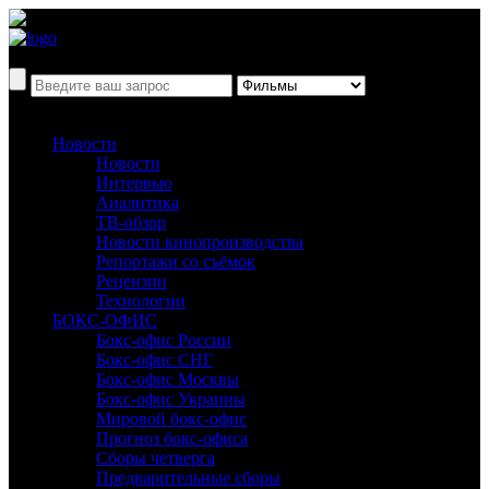
Новости
Новости
Интервью
Аналитика
ТВ-обзор
Новости кинопроизводства
Репортажи со съёмок
Рецензии
Технологии
БОКС-ОФИС
Бокс-офис России
Бокс-офис СНГ
Бокс-офис Москвы
Бокс-офис Украины
Мировой бокс-офис
Прогноз бокс-офиса
Сборы четверга
Предварительные сборы