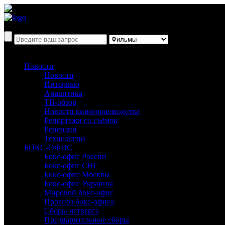
Новости
Новости
Интервью
Аналитика
ТВ-обзор
Новости кинопроизводства
Репортажи со съёмок
Рецензии
Технологии
БОКС-ОФИС
Бокс-офис России
Бокс-офис СНГ
Бокс-офис Москвы
Бокс-офис Украины
Мировой бокс-офис
Прогноз бокс-офиса
Сборы четверга
Предварительные сборы