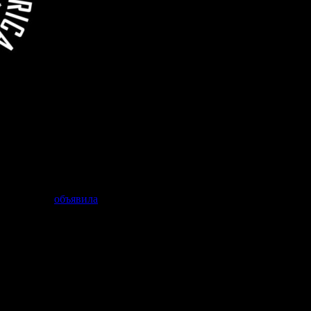
фер Нолан,
объявила
о достижении предварительного соглашени
 новый договор рассчитан на четыре года. Переговоры между
 ратификации соглашения членами гильдии.
 переговорах со студиями и стримингами стало обеспечение
нское страхование.