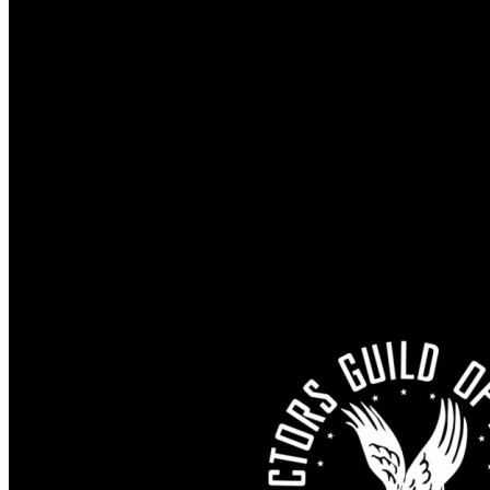
/
Гильдия режиссеров США заключила предварительное со
Гильдия режиссеров США зак
стримингами
Автор: Илья Кувшинов
10 июня 2026