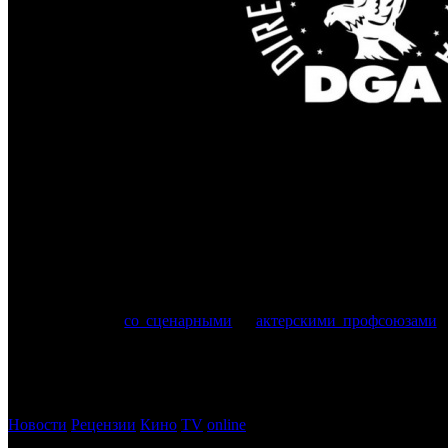
Новый договор рассчитан на четыре года
Гильдия режиссеров США (DGA), которую возглавляет Кристо
Как и в случае
со сценарными
и
актерскими профсоюзами
,
разглашаются – ожидается, что они будут опубликованы после
Инсайдеры утверждают, что одним из ключевых вопросов на
объемов производства в Голливуде и роста расходов на медици
Новости
Рецензии
Кино
TV
online