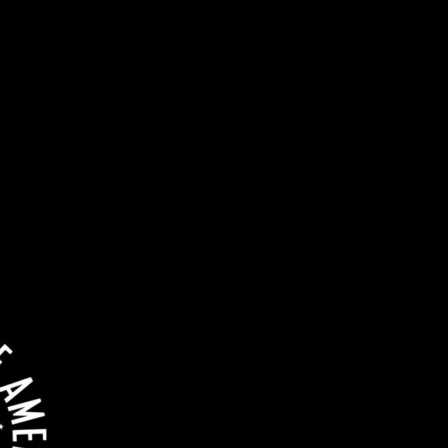
глашение со студиями и стримингами
лючила предварительное согла