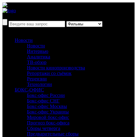
Новости
Новости
Интервью
Аналитика
ТВ-обзор
Новости кинопроизводства
Репортажи со съёмок
Рецензии
Технологии
БОКС-ОФИС
Бокс-офис России
Бокс-офис СНГ
Бокс-офис Москвы
Бокс-офис Украины
Мировой бокс-офис
Прогноз бокс-офиса
Сборы четверга
Предварительные сборы